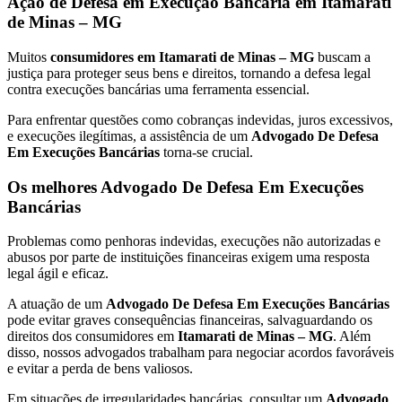
Ação de Defesa em Execução Bancária em Itamarati
de Minas – MG
Muitos
consumidores em Itamarati de Minas – MG
buscam a
justiça para proteger seus bens e direitos, tornando a defesa legal
contra execuções bancárias uma ferramenta essencial.
Para enfrentar questões como cobranças indevidas, juros excessivos,
e execuções ilegítimas, a assistência de um
Advogado De Defesa
Em Execuções Bancárias
torna-se crucial.
Os melhores Advogado De Defesa Em Execuções
Bancárias
Problemas como penhoras indevidas, execuções não autorizadas e
abusos por parte de instituições financeiras exigem uma resposta
legal ágil e eficaz.
A atuação de um
Advogado De Defesa Em Execuções Bancárias
pode evitar graves consequências financeiras, salvaguardando os
direitos dos consumidores em
Itamarati de Minas – MG
. Além
disso, nossos advogados trabalham para negociar acordos favoráveis
e evitar a perda de bens valiosos.
Em situações de irregularidades bancárias, consultar um
Advogado