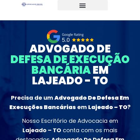
Serviços Jurídicos
ADVOGADO DE
DEFESA DE EXECUÇÃO
BANCÁRIA
EM
LAJEADO - TO
Precisa de um
Advogado De Defesa Em
Execuções Bancárias
em
Lajeado – TO
?
Nosso Escritório de Advocacia em
Lajeado – TO
conta com os mais
destacados
Advogado De Defesa Em