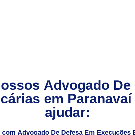
nossos
Advogado De
cárias
em
Paranavaí
ajudar:
io com Advogado De Defesa Em Execuções B