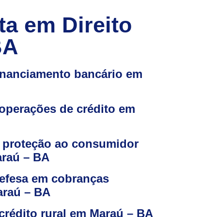
ta em Direito
BA
inanciamento bancário em
operações de crédito em
 proteção ao consumidor
araú – BA
efesa em cobranças
araú – BA
crédito rural em Maraú – BA