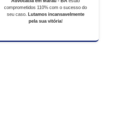
Advocacia em
Maraú - BA
estão
comprometidos 110% com o sucesso do
seu caso.
Lutamos incansavelmente
pela sua vitória
!