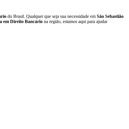
ário
do Brasil. Qualquer que seja sua necessidade em
São Sebastião
a em Direito Bancário
na região, estamos aqui para ajudar
 e do Brasil. Independentemente do desafio que você enfrente
a necessária.