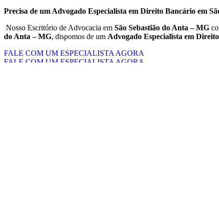
Precisa de um Advogado Especialista em Direito Bancário em S
Nosso Escritório de Advocacia em
São Sebastião do Anta – MG
co
do Anta – MG
, dispomos de um
Advogado Especialista em Direit
FALE COM UM ESPECIALISTA AGORA
FALE COM UM ESPECIALISTA AGORA
Você Está Aqui:
Home
-
Advogado Especialista em Direito Bancário
-
Advogado Dire
Somos o Principal Escritório de Advogado 
Nosso Escritório de Advocacia reúne os mais renomados Advogado
em São Sebastião do Anta – MG, contamos com um Advogado Especi