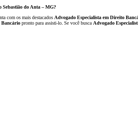
ão Sebastião do Anta – MG?
nta com os mais destacados
Advogado Especialista em Direito Banc
o Bancário
pronto para assisti-lo. Se você busca
Advogado Especialist
ito Bancário MG
Especialista em Direito Bancário do Brasil.
 Especialista em Direito Bancário em São Sebastião do Anta – MG
alista em Direito Bancário preparado para oferecer a assistênci