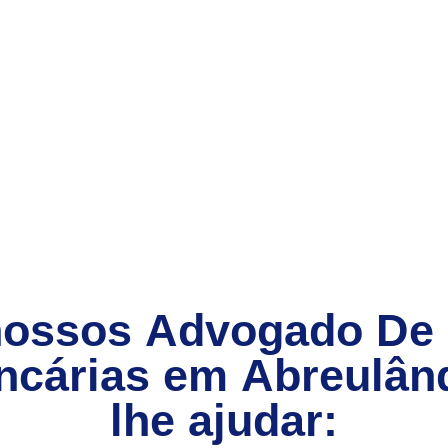
nossos
Advogado De
ncárias
em
Abreulând
lhe ajudar: