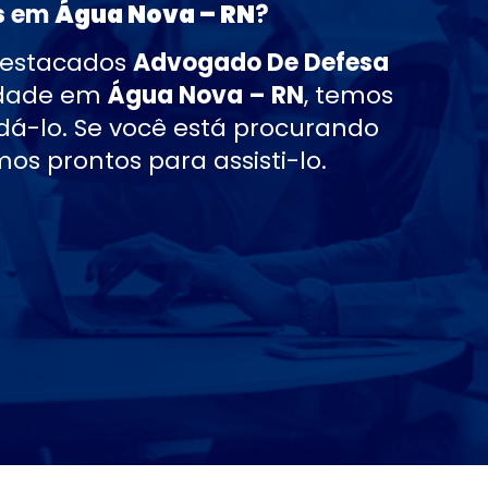
s
em
Água Nova – RN
?
destacados
Advogado De Defesa
idade em
Água Nova – RN
, temos
á-lo. Se você está procurando
os prontos para assisti-lo.