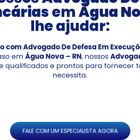
cárias
em
Água No
lhe ajudar:
rio com Advogado De Defesa Em Execuçõ
caso em
Água Nova – RN
, nossos
Advogad
 qualificados e prontos para fornecer t
necessita.
FALE COM UM ESPECIALISTA AGORA