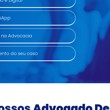
 e Digital
tsApp
s na Advocacia
ento do seu caso
ossos
Advogado De