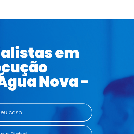
alistas em
ecução
Água Nova -
seu caso