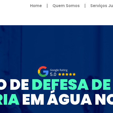
Home
Quem Somos
Serviços Ju
 DE
DEFESA D
IA
EM ÁGUA NO