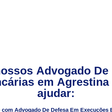
nossos
Advogado De
cárias
em
Agrestina
ajudar:
io com Advogado De Defesa Em Execuções B