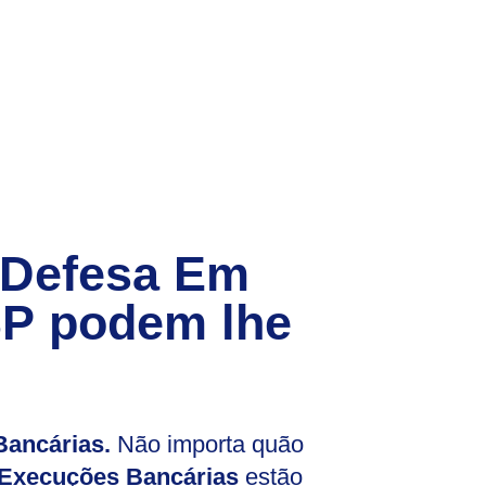
 Defesa Em
SP
podem lhe
ancárias.
Não importa quão
Execuções Bancárias
estão