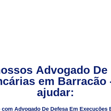
nossos
Advogado De
cárias
em
Barracão 
ajudar:
io com Advogado De Defesa Em Execuções B