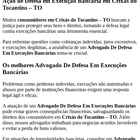
Ação de Defesa em Execução Bancária em Crixás do
Tocantins – TO
Muitos
consumidores em Crixás do Tocantins – TO
buscam a
justiça para proteger seus bens e direitos, tornando a defesa legal
contra execuções bancárias uma ferramenta essencial.
Para enfrentar questões como cobranças indevidas, juros excessivos,
e execuções ilegítimas, a assistência de um
Advogado De Defesa
Em Execuções Bancárias
torna-se crucial.
Os melhores Advogado De Defesa Em Execuções
Bancárias
Problemas como penhoras indevidas, execuções não autorizadas e
abusos por parte de instituições financeiras exigem uma resposta
legal ágil e eficaz.
A atuação de um
Advogado De Defesa Em Execuções Bancárias
pode evitar graves consequências financeiras, salvaguardando os
direitos dos consumidores em
Crixás do Tocantins – TO
. Além
disso, nossos advogados trabalham para negociar acordos favoráveis
e evitar a perda de bens valiosos.
Em situações de irregularidades bancárias, consultar um
Advogado