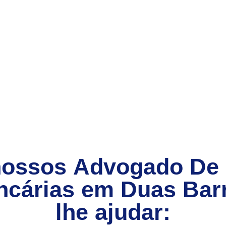
nossos
Advogado De
ncárias
em
Duas Barr
lhe ajudar: