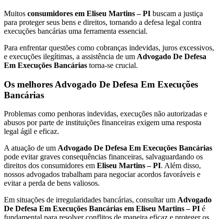
Muitos
consumidores em Eliseu Martins – PI
buscam a justiça
para proteger seus bens e direitos, tornando a defesa legal contra
execuções bancárias uma ferramenta essencial.
Para enfrentar questões como cobranças indevidas, juros excessivos,
e execuções ilegítimas, a assistência de um
Advogado De Defesa
Em Execuções Bancárias
torna-se crucial.
Os melhores Advogado De Defesa Em Execuções
Bancárias
Problemas como penhoras indevidas, execuções não autorizadas e
abusos por parte de instituições financeiras exigem uma resposta
legal ágil e eficaz.
A atuação de um
Advogado De Defesa Em Execuções Bancárias
pode evitar graves consequências financeiras, salvaguardando os
direitos dos consumidores em
Eliseu Martins – PI
. Além disso,
nossos advogados trabalham para negociar acordos favoráveis e
evitar a perda de bens valiosos.
Em situações de irregularidades bancárias, consultar um
Advogado
De Defesa Em Execuções Bancárias em Eliseu Martins – PI
é
fundamental para resolver conflitos de maneira eficaz e proteger os