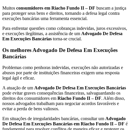
Muitos
consumidores em Riacho Fundo II – DF
buscam a justiça
para proteger seus bens e direitos, tornando a defesa legal contra
execuções bancárias uma ferramenta essencial.
Para enfrentar questões como cobranças indevidas, juros excessivos,
e execuções ilegítimas, a assistência de um
Advogado De Defesa
Em Execuções Bancárias
torna-se crucial.
Os melhores Advogado De Defesa Em Execuções
Bancárias
Problemas como penhoras indevidas, execuções não autorizadas e
abusos por parte de instituições financeiras exigem uma resposta
legal ágil e eficaz.
A atuação de um
Advogado De Defesa Em Execuções Bancárias
pode evitar graves consequências financeiras, salvaguardando os
direitos dos consumidores em
Riacho Fundo II – DF
. Além disso,
nossos advogados trabalham para negociar acordos favoráveis e
evitar a perda de bens valiosos.
Em situações de irregularidades bancárias, consultar um
Advogado
De Defesa Em Execuções Bancárias em Riacho Fundo II – DF
é
fundamental para resolver conflitos de maneira eficaz e proteger os