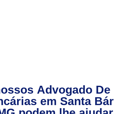
nossos
Advogado De
cárias
em
Santa Bár
MG
podem lhe ajudar